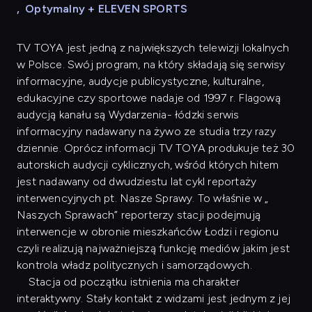
,
Optymalny + ELEVEN SPORTS
TV TOYA jest jedną z największych telewizji lokalnych
w Polsce. Swój program, na który składają się serwisy
informacyjne, audycje publicystyczne, kulturalne,
edukacyjne czy sportowe nadaje od 1997 r. Flagową
audycją kanału są Wydarzenia- łódzki serwis
informacyjny nadawany na żywo ze studia trzy razy
dziennie. Oprócz informacji TV TOYA produkuje też 30
autorskich audycji cyklicznych, wśród których hitem
jest nadawany od dwudziestu lat cykl reportaży
interwencyjnych pt. Nasze Sprawy. To właśnie w „
Naszych Sprawach” reporterzy stacji podejmują
interwencje w obronie mieszkańców Łodzi i regionu
czyli realizują najważniejszą funkcję mediów jakim jest
kontrola władz politycznych i samorządowych.
Stacja od początku istnienia ma charakter
interaktywny. Stały kontakt z widzami jest jednym z jej