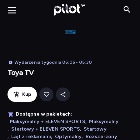
Toya TV, Oglądaj 
WP Pilot
Wydarzenia tygodnia 05:05 - 05:30
Toya TV
Kup
Dostępne w pakietach:
Maksymalny + ELEVEN SPORTS
,
Maksymalny
,
Startowy + ELEVEN SPORTS
,
Startowy
,
Lajt z reklamami
,
Optymalny
,
Rozszerzony