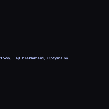
rtowy
,
Lajt z reklamami
,
Optymalny