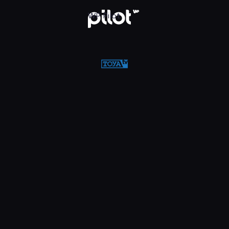
w WP Pilot
WP Pilot