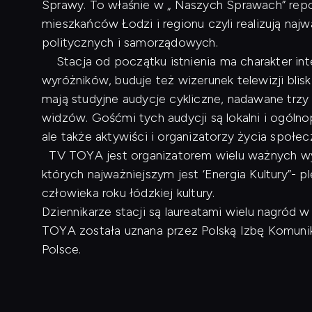
Sprawy. To właśnie w „ Naszych Sprawach” repo
mieszkańców Łodzi i regionu czyli realizują naj
politycznych i samorządowych.
Stacja od początku istnienia ma charakter inte
wyróżników, buduje też wizerunek telewizji blis
mają studyjne audycje cykliczne, nadawane trzy
widzów. Gośćmi tych audycji są lokalni i ogóln
ale także aktywiści i organizatorzy życia społe
TV TOYA jest organizatorem wielu ważnych wyd
których najważniejszym jest ‘Energia Kultury”- p
człowieka roku łódzkiej kultury.
Dziennikarze stacji są laureatami wielu nagród
TOYA została uznana przez Polską Izbę Komunikac
Polsce.