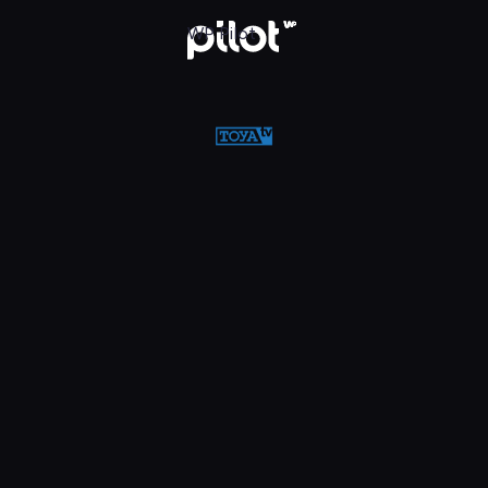
w WP Pilot
WP Pilot