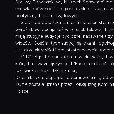
Sprawy. To właśnie w „ Naszych Sprawach” repo
mieszkańców Łodzi i regionu czyli realizują naj
politycznych i samorządowych.
Stacja od początku istnienia ma charakter inte
wyróżników, buduje też wizerunek telewizji blis
mają studyjne audycje cykliczne, nadawane trzy
widzów. Gośćmi tych audycji są lokalni i ogóln
ale także aktywiści i organizatorzy życia społe
TV TOYA jest organizatorem wielu ważnych wyd
których najważniejszym jest ‘Energia Kultury”- p
człowieka roku łódzkiej kultury.
Dziennikarze stacji są laureatami wielu nagród
TOYA została uznana przez Polską Izbę Komunikac
Polsce.