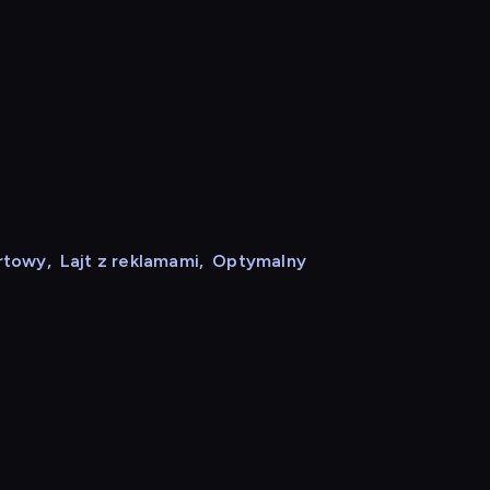
rtowy
,
Lajt z reklamami
,
Optymalny