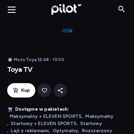
Toya TV, Oglądaj 
WP Pilot
Moto Toya 12:48 - 13:00
Toya TV
Kup
Dostępne w pakietach:
Maksymalny + ELEVEN SPORTS
,
Maksymalny
,
Startowy + ELEVEN SPORTS
,
Startowy
,
Lajt z reklamami
,
Optymalny
,
Rozszerzony