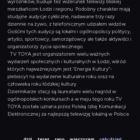
wyróżników, buduje też wizerunek telewizji bliskiej
mieszkańcom Łodzi i regionu. Podobny charakter mają
studyjne audycje cykliczne, nadawane trzy razy
dziennie na żywo, z telefonicznym udziałem widzów.
Gośćmi tych audycji są lokalni i ogólnopolscy politycy,
artyści, sportowcy, samorządowcy ale także aktywiści i
organizatorzy życia społecznego.
TV TOYA jest organizatorem wielu ważnych
wydarzeń społecznych i kulturalnych w Łodzi, wśród
których najważniejszym jest ‘Energia Kultury”-
plebiscyt na wydarzenie kulturalne roku oraz na
człowieka roku łódzkiej kultury.
Dziennikarze stacji są laureatami wielu nagród w
ogólnopolskich konkursach a w maju tego roku TV
TOYA została uznana przez Polską Izbę Komunikacji
Elektronicznej za najlepszą telewizję lokalną w Polsce.
dziś
teraz
rano
wieczorem
cały dzień