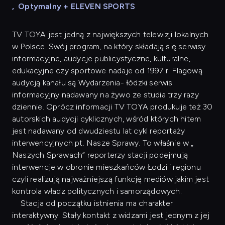
,
Optymalny + ELEVEN SPORTS
TV TOYA jest jedną z największych telewizji lokalnych
w Polsce. Swój program, na który składają się serwisy
informacyjne, audycje publicystyczne, kulturalne,
edukacyjne czy sportowe nadaje od 1997 r. Flagową
audycją kanału są Wydarzenia- łódzki serwis
informacyjny nadawany na żywo ze studia trzy razy
dziennie. Oprócz informacji TV TOYA produkuje też 30
autorskich audycji cyklicznych, wśród których hitem
jest nadawany od dwudziestu lat cykl reportaży
interwencyjnych pt. Nasze Sprawy. To właśnie w „
Naszych Sprawach” reporterzy stacji podejmują
interwencje w obronie mieszkańców Łodzi i regionu
czyli realizują najważniejszą funkcję mediów jakim jest
kontrola władz politycznych i samorządowych.
Stacja od początku istnienia ma charakter
interaktywny. Stały kontakt z widzami jest jednym z jej