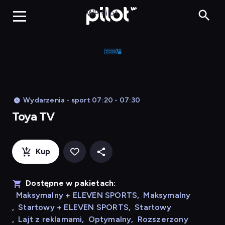
Toya TV, Oglądaj 
WP Pilot
Wydarzenia - sport 07:20 - 07:30
Toya TV
Kup
Dostępne w pakietach:
Maksymalny + ELEVEN SPORTS
,
Maksymalny
,
Startowy + ELEVEN SPORTS
,
Startowy
,
Lajt z reklamami
,
Optymalny
,
Rozszerzony