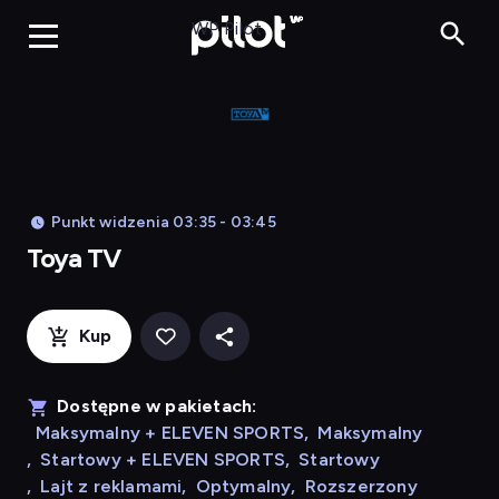
Toya TV, Oglądaj 
WP Pilot
Punkt widzenia 03:35 - 03:45
Toya TV
Kup
Dostępne w pakietach:
Maksymalny + ELEVEN SPORTS
,
Maksymalny
,
Startowy + ELEVEN SPORTS
,
Startowy
,
Lajt z reklamami
,
Optymalny
,
Rozszerzony