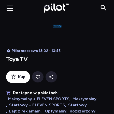
Toya TV, Oglądaj 
WP Pilot
Piłka meczowa 13:02 - 13:45
Toya TV
Kup
Dostępne w pakietach:
Maksymalny + ELEVEN SPORTS
,
Maksymalny
,
Startowy + ELEVEN SPORTS
,
Startowy
,
Lajt z reklamami
,
Optymalny
,
Rozszerzony