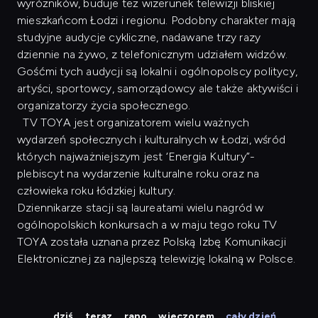
wyróżników, buduje też wizerunek telewizji bliskiej
mieszkańcom Łodzi i regionu. Podobny charakter mają
studyjne audycje cykliczne, nadawane trzy razy
dziennie na żywo, z telefonicznym udziałem widzów.
Gośćmi tych audycji są lokalni i ogólnopolscy politycy,
artyści, sportowcy, samorządowcy ale także aktywiści i
organizatorzy życia społecznego.
TV TOYA jest organizatorem wielu ważnych
wydarzeń społecznych i kulturalnych w Łodzi, wśród
których najważniejszym jest ‘Energia Kultury”-
plebiscyt na wydarzenie kulturalne roku oraz na
człowieka roku łódzkiej kultury.
Dziennikarze stacji są laureatami wielu nagród w
ogólnopolskich konkursach a w maju tego roku TV
TOYA została uznana przez Polską Izbę Komunikacji
Elektronicznej za najlepszą telewizję lokalną w Polsce.
dziś
teraz
rano
wieczorem
cały dzień