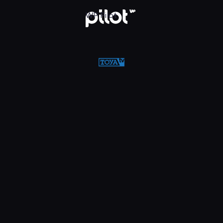
w WP Pilot
WP Pilot