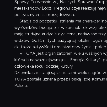
Sprawy. To właśnie w „ Naszych Sprawach” repo
mieszkańców Łodzi i regionu czyli realizują naj
politycznych i samorządowych.
Stacja od początku istnienia ma charakter inte
wyróżników, buduje też wizerunek telewizji blis
mają studyjne audycje cykliczne, nadawane trzy
widzów. Gośćmi tych audycji są lokalni i ogóln
ale także aktywiści i organizatorzy życia społe
TV TOYA jest organizatorem wielu ważnych wyd
których najważniejszym jest ‘Energia Kultury”- p
człowieka roku łódzkiej kultury.
Dziennikarze stacji są laureatami wielu nagród
TOYA została uznana przez Polską Izbę Komunikac
Polsce.