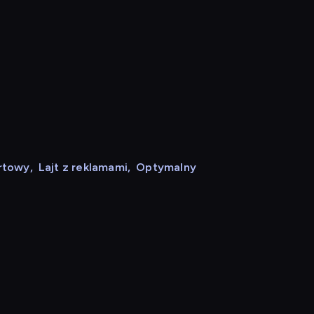
rtowy
,
Lajt z reklamami
,
Optymalny