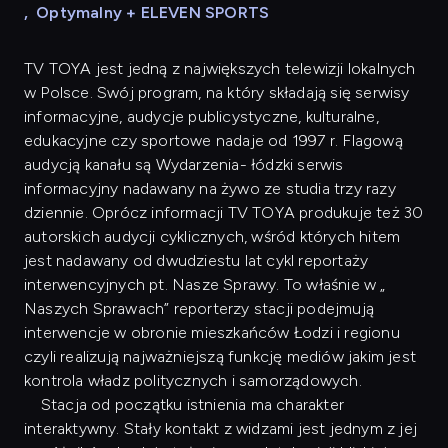
,
Optymalny + ELEVEN SPORTS
TV TOYA jest jedną z największych telewizji lokalnych
w Polsce. Swój program, na który składają się serwisy
informacyjne, audycje publicystyczne, kulturalne,
edukacyjne czy sportowe nadaje od 1997 r. Flagową
audycją kanału są Wydarzenia- łódzki serwis
informacyjny nadawany na żywo ze studia trzy razy
dziennie. Oprócz informacji TV TOYA produkuje też 30
autorskich audycji cyklicznych, wśród których hitem
jest nadawany od dwudziestu lat cykl reportaży
interwencyjnych pt. Nasze Sprawy. To właśnie w „
Naszych Sprawach” reporterzy stacji podejmują
interwencje w obronie mieszkańców Łodzi i regionu
czyli realizują najważniejszą funkcję mediów jakim jest
kontrola władz politycznych i samorządowych.
Stacja od początku istnienia ma charakter
interaktywny. Stały kontakt z widzami jest jednym z jej