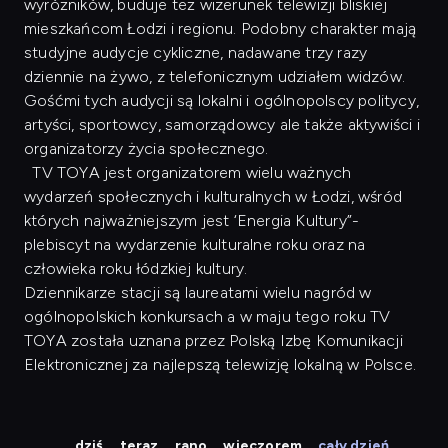
wyróżników, buduje też wizerunek telewizji bliskiej
mieszkańcom Łodzi i regionu. Podobny charakter mają
studyjne audycje cykliczne, nadawane trzy razy
dziennie na żywo, z telefonicznym udziałem widzów.
Gośćmi tych audycji są lokalni i ogólnopolscy politycy,
artyści, sportowcy, samorządowcy ale także aktywiści i
organizatorzy życia społecznego.
TV TOYA jest organizatorem wielu ważnych
wydarzeń społecznych i kulturalnych w Łodzi, wśród
których najważniejszym jest ‘Energia Kultury”-
plebiscyt na wydarzenie kulturalne roku oraz na
człowieka roku łódzkiej kultury.
Dziennikarze stacji są laureatami wielu nagród w
ogólnopolskich konkursach a w maju tego roku TV
TOYA została uznana przez Polską Izbę Komunikacji
Elektronicznej za najlepszą telewizję lokalną w Polsce.
dziś
teraz
rano
wieczorem
cały dzień