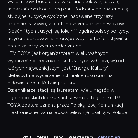
wyróżników, buduje też wizerunek telewizji bliskiej
mieszkańcom Łodzi i regionu. Podobny charakter mają
studyjne audycje cykliczne, nadawane trzy razy
dziennie na żywo, z telefonicznym udziałem widzów.
Gośćmi tych audycji są lokalni i ogólnopolscy politycy,
artyści, sportowcy, samorządowcy ale także aktywiści i
organizatorzy życia społecznego.
TV TOYA jest organizatorem wielu ważnych
wydarzeń społecznych i kulturalnych w Łodzi, wśród
których najważniejszym jest ‘Energia Kultury”-
plebiscyt na wydarzenie kulturalne roku oraz na
człowieka roku łódzkiej kultury.
Dziennikarze stacji są laureatami wielu nagród w
ogólnopolskich konkursach a w maju tego roku TV
TOYA została uznana przez Polską Izbę Komunikacji
Elektronicznej za najlepszą telewizję lokalną w Polsce.
dziś
teraz
rano
wieczorem
cały dzień