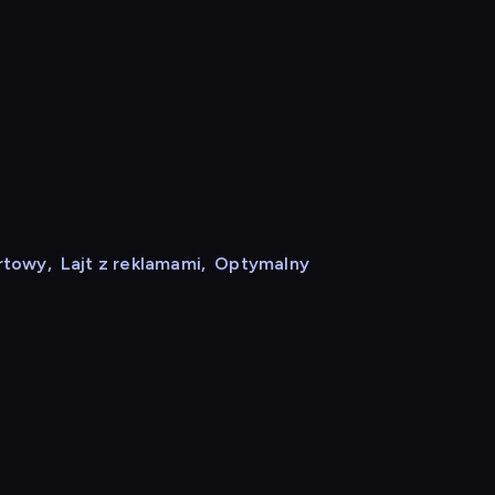
rtowy
,
Lajt z reklamami
,
Optymalny