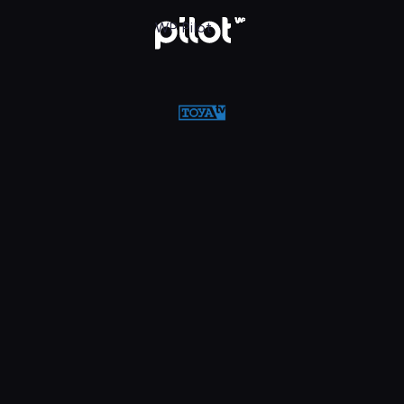
w WP Pilot
WP Pilot