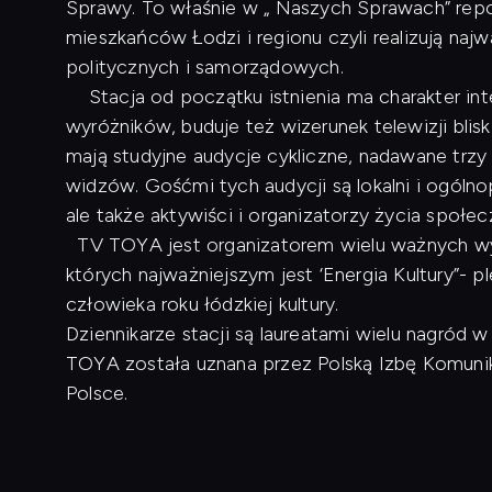
Sprawy. To właśnie w „ Naszych Sprawach” repo
mieszkańców Łodzi i regionu czyli realizują naj
politycznych i samorządowych.
Stacja od początku istnienia ma charakter inte
wyróżników, buduje też wizerunek telewizji blis
mają studyjne audycje cykliczne, nadawane trzy
widzów. Gośćmi tych audycji są lokalni i ogóln
ale także aktywiści i organizatorzy życia społe
TV TOYA jest organizatorem wielu ważnych wyd
których najważniejszym jest ‘Energia Kultury”- p
człowieka roku łódzkiej kultury.
Dziennikarze stacji są laureatami wielu nagród
TOYA została uznana przez Polską Izbę Komunikac
Polsce.