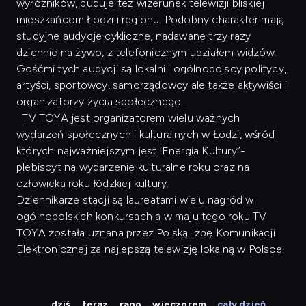
wyróżników, buduje też wizerunek telewizji bliskiej
mieszkańcom Łodzi i regionu. Podobny charakter mają
studyjne audycje cykliczne, nadawane trzy razy
dziennie na żywo, z telefonicznym udziałem widzów.
Gośćmi tych audycji są lokalni i ogólnopolscy politycy,
artyści, sportowcy, samorządowcy ale także aktywiści i
organizatorzy życia społecznego.
TV TOYA jest organizatorem wielu ważnych
wydarzeń społecznych i kulturalnych w Łodzi, wśród
których najważniejszym jest ‘Energia Kultury”-
plebiscyt na wydarzenie kulturalne roku oraz na
człowieka roku łódzkiej kultury.
Dziennikarze stacji są laureatami wielu nagród w
ogólnopolskich konkursach a w maju tego roku TV
TOYA została uznana przez Polską Izbę Komunikacji
Elektronicznej za najlepszą telewizję lokalną w Polsce.
dziś
teraz
rano
wieczorem
cały dzień