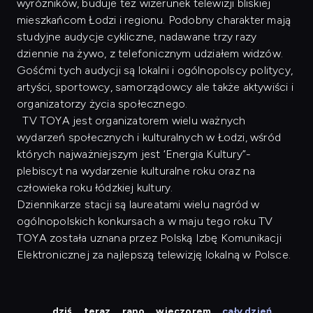
wyróżników, buduje też wizerunek telewizji bliskiej
mieszkańcom Łodzi i regionu. Podobny charakter mają
studyjne audycje cykliczne, nadawane trzy razy
dziennie na żywo, z telefonicznym udziałem widzów.
Gośćmi tych audycji są lokalni i ogólnopolscy politycy,
artyści, sportowcy, samorządowcy ale także aktywiści i
organizatorzy życia społecznego.
TV TOYA jest organizatorem wielu ważnych
wydarzeń społecznych i kulturalnych w Łodzi, wśród
których najważniejszym jest ‘Energia Kultury”-
plebiscyt na wydarzenie kulturalne roku oraz na
człowieka roku łódzkiej kultury.
Dziennikarze stacji są laureatami wielu nagród w
ogólnopolskich konkursach a w maju tego roku TV
TOYA została uznana przez Polską Izbę Komunikacji
Elektronicznej za najlepszą telewizję lokalną w Polsce.
dziś
teraz
rano
wieczorem
cały dzień