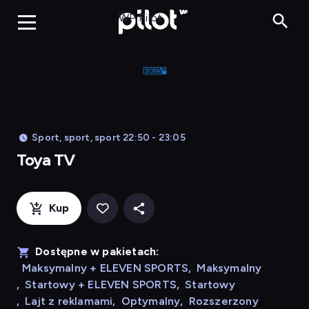
Toya TV, Oglądaj 
WP Pilot
Sport, sport, sport 22:50 - 23:05
Toya TV
Kup
Dostępne w pakietach:
Maksymalny + ELEVEN SPORTS
,
Maksymalny
,
Startowy + ELEVEN SPORTS
,
Startowy
,
Lajt z reklamami
,
Optymalny
,
Rozszerzony