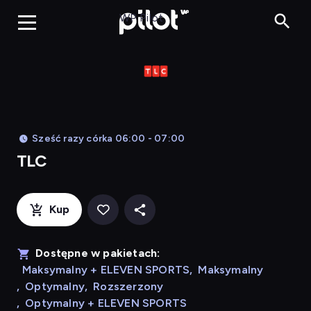
TLC, Oglądaj w WP Pil
WP Pilot
Sześć razy córka 06:00 - 07:00
TLC
Kup
Dostępne w pakietach:
Maksymalny + ELEVEN SPORTS
,
Maksymalny
,
Optymalny
,
Rozszerzony
,
Optymalny + ELEVEN SPORTS