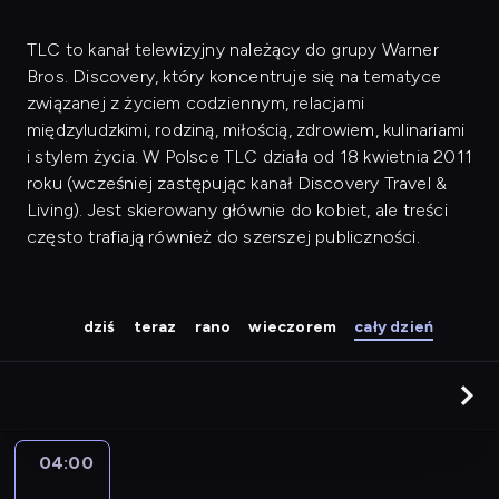
TLC to kanał telewizyjny należący do grupy Warner
Bros. Discovery, który koncentruje się na tematyce
związanej z życiem codziennym, relacjami
międzyludzkimi, rodziną, miłością, zdrowiem, kulinariami
i stylem życia. W Polsce TLC działa od 18 kwietnia 2011
roku (wcześniej zastępując kanał Discovery Travel &
Living). Jest skierowany głównie do kobiet, ale treści
często trafiają również do szerszej publiczności.
dziś
teraz
rano
wieczorem
cały dzień
04:00
Suknie
ślubne