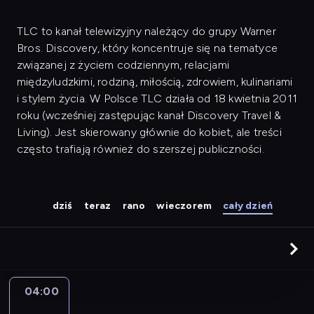
TLC to kanał telewizyjny należący do grupy Warner
Bros. Discovery, który koncentruje się na tematyce
związanej z życiem codziennym, relacjami
międzyludzkimi, rodziną, miłością, zdrowiem, kulinariami
i stylem życia. W Polsce TLC działa od 18 kwietnia 2011
roku (wcześniej zastępując kanał Discovery Travel &
Living). Jest skierowany głównie do kobiet, ale treści
często trafiają również do szerszej publiczności.
dziś
teraz
rano
wieczorem
cały dzień
04:00
Suknie
ślubne