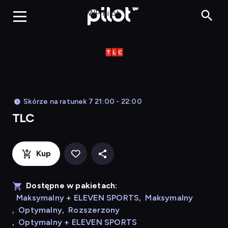
TLC, Oglądaj w WP Pil
WP Pilot
Skórze na ratunek 7 21:00 - 22:00
TLC
Kup
Dostępne w pakietach:
Maksymalny + ELEVEN SPORTS
,
Maksymalny
,
Optymalny
,
Rozszerzony
,
Optymalny + ELEVEN SPORTS