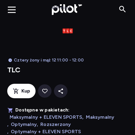
TLC, Oglądaj w WP Pil
WP Pilot
Cztery żony i mąż 12 11:00 - 12:00
TLC
Kup
Dostępne w pakietach:
Maksymalny + ELEVEN SPORTS
,
Maksymalny
,
Optymalny
,
Rozszerzony
,
Optymalny + ELEVEN SPORTS