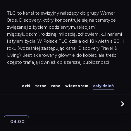
TLC to kanał telewizyjny należący do grupy Warner
Bros. Discovery, który koncentruje się na tematyce
związanej z życiem codziennym, relacjami
międzyludzkimi, rodziną, miłością, zdrowiem, kulinariami
i stylem życia. W Polsce TLC działa od 18 kwietnia 2011
roku (wcześniej zastępując kanał Discovery Travel &
Living). Jest skierowany głównie do kobiet, ale treści
często trafiają również do szerszej publiczności.
dziś
teraz
rano
wieczorem
cały dzień
04:00
Suknie
ślubne