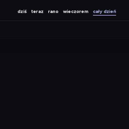
dziś
teraz
rano
wieczorem
cały dzień