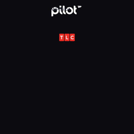
ot
WP Pilot