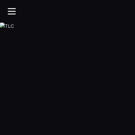
TLC, Oglądaj w WP Pil