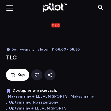
TLC, Oglądaj w WP Pil
WP Pilot
Dom wygrany na loterii 11 06:00 - 06:30
TLC
Kup
Dostępne w pakietach:
Maksymalny + ELEVEN SPORTS
,
Maksymalny
,
Optymalny
,
Rozszerzony
,
Optymalny + ELEVEN SPORTS