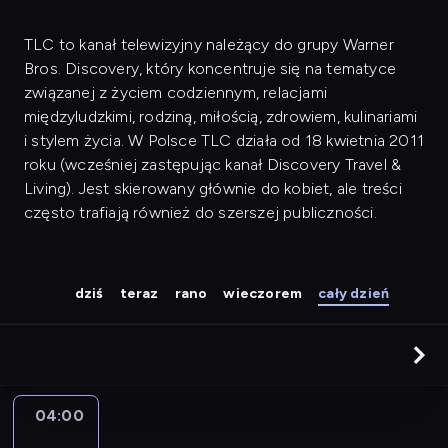
TLC to kanał telewizyjny należący do grupy Warner
Bros. Discovery, który koncentruje się na tematyce
związanej z życiem codziennym, relacjami
międzyludzkimi, rodziną, miłością, zdrowiem, kulinariami
i stylem życia. W Polsce TLC działa od 18 kwietnia 2011
roku (wcześniej zastępując kanał Discovery Travel &
Living). Jest skierowany głównie do kobiet, ale treści
często trafiają również do szerszej publiczności.
dziś
teraz
rano
wieczorem
cały dzień
04:00
Suknie
ślubne