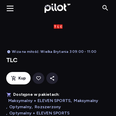
TLC, Oglądaj w WP Pil
WP Pilot
Wiza na miłość: Wielka Brytania 3 09:00 - 11:00
TLC
Kup
Dostępne w pakietach:
Maksymalny + ELEVEN SPORTS
,
Maksymalny
,
Optymalny
,
Rozszerzony
,
Optymalny + ELEVEN SPORTS