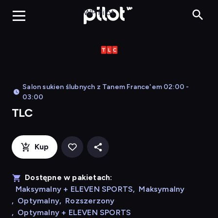
TLC, Oglądaj w WP Pil
WP Pilot
Salon sukien ślubnych z Tanem France'em 02:00 -
03:00
TLC
Kup
Dostępne w pakietach:
Maksymalny + ELEVEN SPORTS
,
Maksymalny
,
Optymalny
,
Rozszerzony
,
Optymalny + ELEVEN SPORTS