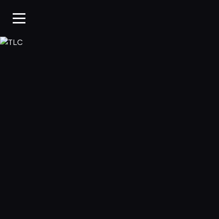
TLC, Oglądaj w WP Pil