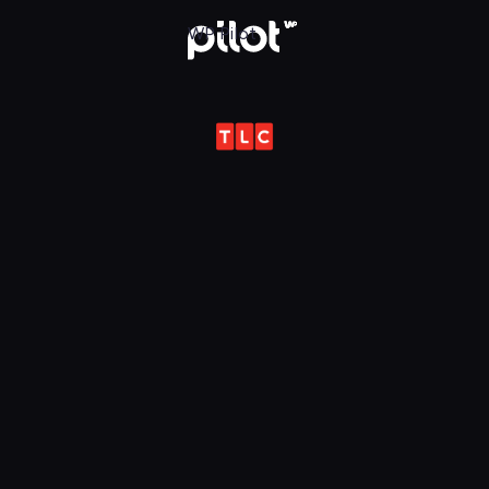
ot
WP Pilot