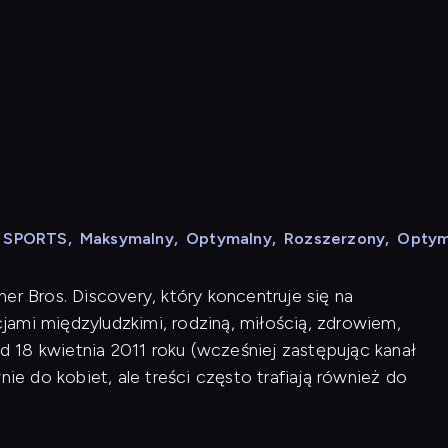
N SPORTS
,
Maksymalny
,
Optymalny
,
Rozszerzony
,
Optym
er Bros. Discovery, który koncentruje się na
ami międzyludzkimi, rodziną, miłością, zdrowiem,
od 18 kwietnia 2011 roku (wcześniej zastępując kanał
nie do kobiet, ale treści często trafiają również do