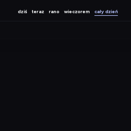
dziś
teraz
rano
wieczorem
cały dzień