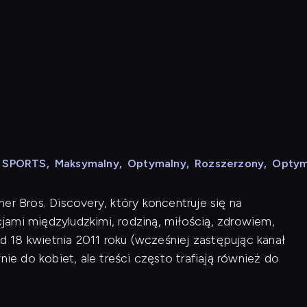
N SPORTS
,
Maksymalny
,
Optymalny
,
Rozszerzony
,
Optym
er Bros. Discovery, który koncentruje się na
ami międzyludzkimi, rodziną, miłością, zdrowiem,
od 18 kwietnia 2011 roku (wcześniej zastępując kanał
nie do kobiet, ale treści często trafiają również do