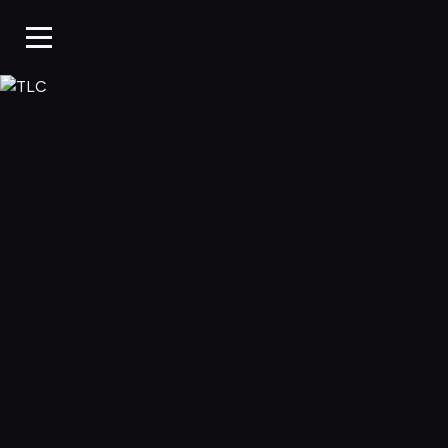
TLC, Oglądaj w WP Pil