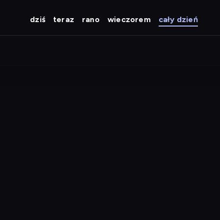
dziś
teraz
rano
wieczorem
cały dzień