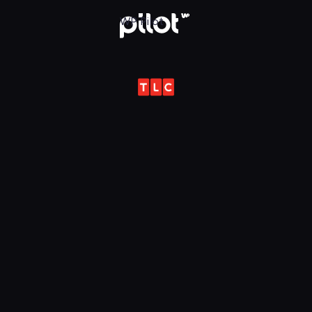
ot
WP Pilot