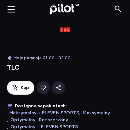
TLC, Oglądaj w WP Pil
WP Pilot
Moje paranoje 01:00 - 02:00
TLC
Kup
Dostępne w pakietach:
Maksymalny + ELEVEN SPORTS
,
Maksymalny
,
Optymalny
,
Rozszerzony
,
Optymalny + ELEVEN SPORTS