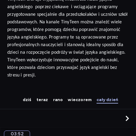
angielskiego
poprzez ciekawe
i wciągające programy
przygotowane specjalnie dla przedszkolaków i uczniów szkół
podstawowych. Na kanale TinyTeen można znaleźć wiele
programów, które pomogą dziecku poprawić znajomość
języka angielskiego.
Programy te są opracowane przez
profesjonalnych nauczycieli i stanowią idealny sposób dla
dzieci na rozpoczęcie podróży w świat języka angielskiego.
TinyTeen wykorzystuje innowacyjne podejście do nauki,
które pozwala dzieciom przyswajać język
angielski
bez
stresu i presji
.
dziś
teraz
rano
wieczorem
cały dzień
03:52
Life