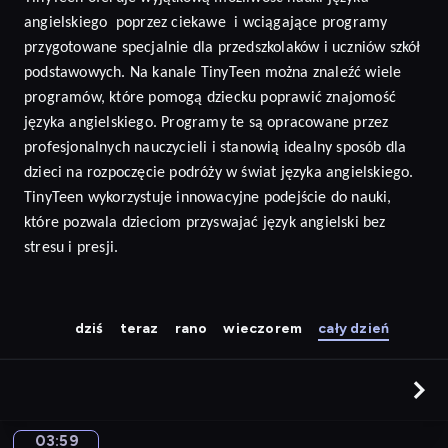
angielskiego
poprzez ciekawe
i wciągające programy
przygotowane specjalnie dla przedszkolaków i uczniów szkół
podstawowych. Na kanale TinyTeen można znaleźć wiele
programów, które pomogą dziecku poprawić znajomość
języka angielskiego.
Programy te są opracowane przez
profesjonalnych nauczycieli i stanowią idealny sposób dla
dzieci na rozpoczęcie podróży w świat języka angielskiego.
TinyTeen wykorzystuje innowacyjne podejście do nauki,
które pozwala dzieciom przyswajać język
angielski
bez
stresu i presji
.
dziś
teraz
rano
wieczorem
cały dzień
03:59
Art