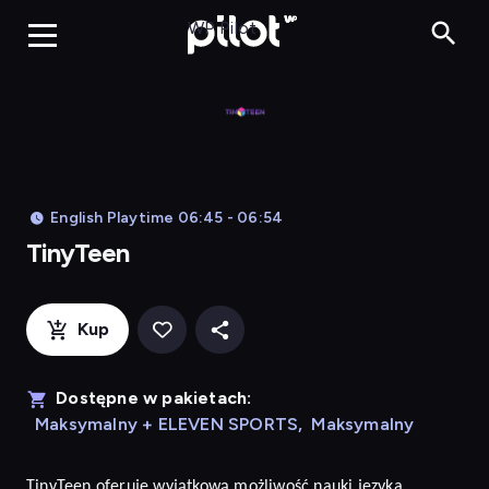
TinyTeen, Ogląda
WP Pilot
English Playtime 06:45 - 06:54
TinyTeen
Kup
Dostępne w pakietach:
Maksymalny + ELEVEN SPORTS
,
Maksymalny
TinyTeen
oferuje wyjątkową możliwość nauki języka