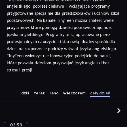
angielskiego
poprzez ciekawe
i wciągające programy
przygotowane specjalnie dla przedszkolaków i uczniów szkół
podstawowych. Na kanale TinyTeen można znaleźć wiele
programów, które pomogą dziecku poprawić znajomość
języka angielskiego.
Programy te są opracowane przez
profesjonalnych nauczycieli i stanowią idealny sposób dla
dzieci na rozpoczęcie podróży w świat języka angielskiego.
TinyTeen wykorzystuje innowacyjne podejście do nauki,
które pozwala dzieciom przyswajać język
angielski
bez
stresu i presji
.
dziś
teraz
rano
wieczorem
cały dzień
03:53
English