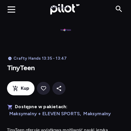
TinyTeen, Ogląda
WP Pilot
Crafty Hands 13:35 - 13:47
TinyTeen
Kup
Dostępne w pakietach:
Maksymalny + ELEVEN SPORTS
,
Maksymalny
TinyTeen
oferuje wyjątkową możliwość nauki języka