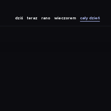
dziś
teraz
rano
wieczorem
cały dzień