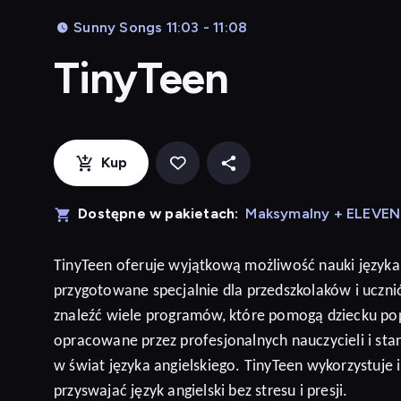
Sunny Songs 11:03 - 11:08
TinyTeen
Kup
Dostępne w pakietach:
Maksymalny + ELEVE
TinyTeen
oferuje wyjątkową możliwość nauki języka
przygotowane specjalnie dla przedszkolaków i ucz
znaleźć wiele programów, które pomogą dziecku po
opracowane przez profesjonalnych nauczycieli i sta
w świat języka angielskiego. TinyTeen wykorzystuje
przyswajać język
angielski
bez stresu i presji
.