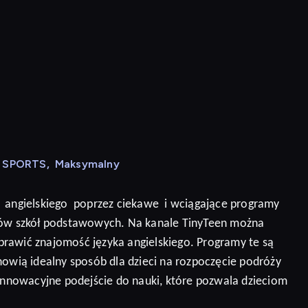
N SPORTS
,
Maksymalny
angielskiego
poprzez ciekawe
i wciągające programy
niów szkół podstawowych. Na kanale TinyTeen można
prawić znajomość języka angielskiego.
Programy te są
nowią idealny sposób dla dzieci na rozpoczęcie podróży
 innowacyjne podejście do nauki, które pozwala dzieciom