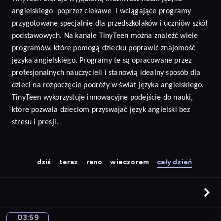
angielskiego
poprzez ciekawe
i wciągające programy
przygotowane specjalnie dla przedszkolaków i uczniów szkół
podstawowych. Na kanale TinyTeen można znaleźć wiele
programów, które pomogą dziecku poprawić znajomość
języka angielskiego.
Programy te są opracowane przez
profesjonalnych nauczycieli i stanowią idealny sposób dla
dzieci na rozpoczęcie podróży w świat języka angielskiego.
TinyTeen wykorzystuje innowacyjne podejście do nauki,
które pozwala dzieciom przyswajać język
angielski
bez
stresu i presji
.
dziś
teraz
rano
wieczorem
cały dzień
03:59
Art