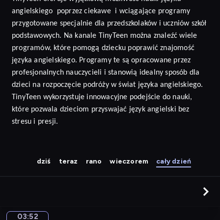
angielskiego
poprzez ciekawe
i wciągające programy
przygotowane specjalnie dla przedszkolaków i uczniów szkół
podstawowych. Na kanale TinyTeen można znaleźć wiele
programów, które pomogą dziecku poprawić znajomość
języka angielskiego.
Programy te są opracowane przez
profesjonalnych nauczycieli i stanowią idealny sposób dla
dzieci na rozpoczęcie podróży w świat języka angielskiego.
TinyTeen wykorzystuje innowacyjne podejście do nauki,
które pozwala dzieciom przyswajać język
angielski
bez
stresu i presji
.
dziś
teraz
rano
wieczorem
cały dzień
03:52
Life