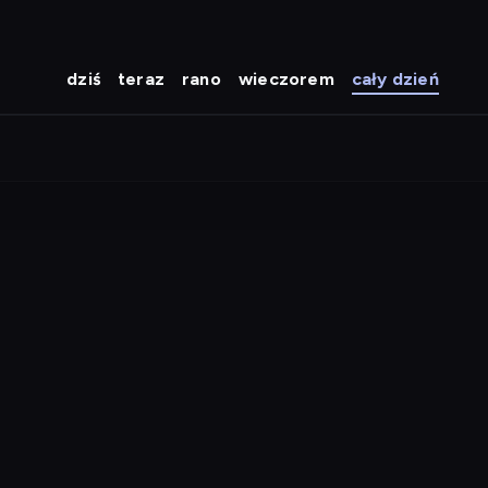
dziś
teraz
rano
wieczorem
cały dzień