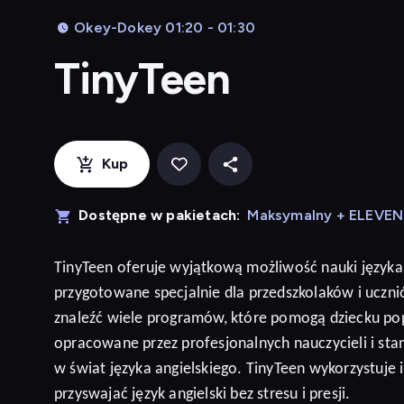
Okey-Dokey 01:20 - 01:30
TinyTeen
Kup
Dostępne w pakietach:
Maksymalny + ELEVE
TinyTeen
oferuje wyjątkową możliwość nauki języka
przygotowane specjalnie dla przedszkolaków i ucz
znaleźć wiele programów, które pomogą dziecku po
opracowane przez profesjonalnych nauczycieli i sta
w świat języka angielskiego. TinyTeen wykorzystuje
przyswajać język
angielski
bez stresu i presji
.