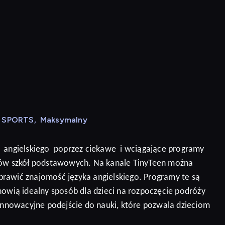
N SPORTS
,
Maksymalny
angielskiego
poprzez ciekawe
i wciągające programy
niów szkół podstawowych. Na kanale TinyTeen można
prawić znajomość języka angielskiego.
Programy te są
nowią idealny sposób dla dzieci na rozpoczęcie podróży
 innowacyjne podejście do nauki, które pozwala dzieciom