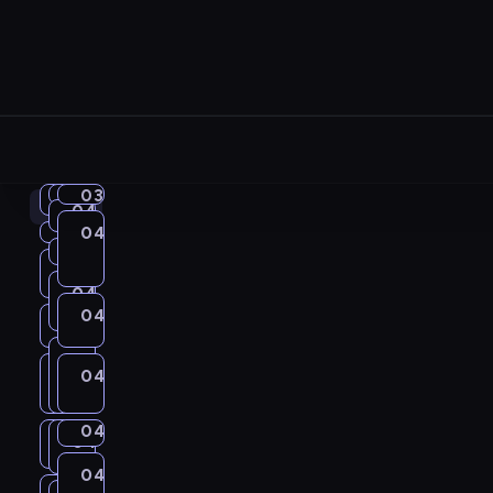
04:00
03:56
03:52
Words
Life
Life
04:00
04:02
Alfred
To
Around
Around
&
04:04
Magic
04:06
Sunny
Grow
Kids
Kids
04:09
Time
Wilfred
Songs
Science
04:00
03:56
03:52
To
04:11
Art
04:02
04:06
04:04
Sing
-
-
-
Land
04:15
Life
-
-
-
Around
04:19
Yummy
04:21
English
04:06
04:02
04:04
04:09
04:11
04:09
04:11
Kids
Playtime
04:19
For
-
-
W
L
L
Mummy
04:27
Magic
04:21
04:15
G
F
O
04:15
04:21
04:30
04:30
Crafty
Life
o
i
i
Science
04:19
-
-
o
u
p
Hands
Around
r
f
f
T
D
04:27
-
04:30
04:27
Kids
o
n
e
04:30
d
e
e
i
04:42
Time
i
-
04:30
04:42
04:42
Okey-
Yummy
n
s
04:30
n
M
L
To
-
s
A
A
m
d
Dokey
04:42
For
a
Sing
T
o
-
04:48
t
Life
a
i
04:42
t
r
r
e
Mummy
04:52
Word
y
04:53
Easy
04:42