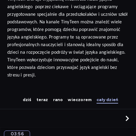
angielskiego
poprzez ciekawe
i wciągające programy
przygotowane specjalnie dla przedszkolaków i uczniów szkół
podstawowych. Na kanale TinyTeen można znaleźć wiele
programów, które pomogą dziecku poprawić znajomość
języka angielskiego.
Programy te są opracowane przez
profesjonalnych nauczycieli i stanowią idealny sposób dla
dzieci na rozpoczęcie podróży w świat języka angielskiego.
TinyTeen wykorzystuje innowacyjne podejście do nauki,
które pozwala dzieciom przyswajać język
angielski
bez
stresu i presji
.
dziś
teraz
rano
wieczorem
cały dzień
03:56
Life