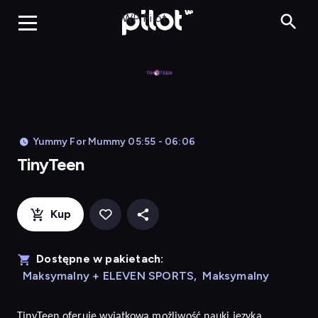
TinyTeen, Ogląda
WP Pilot
Yummy For Mummy 05:55 - 06:06
TinyTeen
Kup
Dostępne w pakietach:
Maksymalny + ELEVEN SPORTS
,
Maksymalny
TinyTeen
oferuje wyjątkową możliwość nauki języka