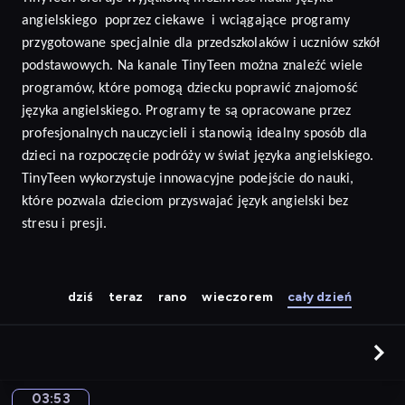
angielskiego
poprzez ciekawe
i wciągające programy
przygotowane specjalnie dla przedszkolaków i uczniów szkół
podstawowych. Na kanale TinyTeen można znaleźć wiele
programów, które pomogą dziecku poprawić znajomość
języka angielskiego.
Programy te są opracowane przez
profesjonalnych nauczycieli i stanowią idealny sposób dla
dzieci na rozpoczęcie podróży w świat języka angielskiego.
TinyTeen wykorzystuje innowacyjne podejście do nauki,
które pozwala dzieciom przyswajać język
angielski
bez
stresu i presji
.
dziś
teraz
rano
wieczorem
cały dzień
03:53
English