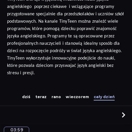
angielskiego
poprzez ciekawe
i wciągające programy
przygotowane specjalnie dla przedszkolaków i uczniów szkół
podstawowych. Na kanale TinyTeen można znaleźć wiele
programów, które pomogą dziecku poprawić znajomość
języka angielskiego.
Programy te są opracowane przez
profesjonalnych nauczycieli i stanowią idealny sposób dla
dzieci na rozpoczęcie podróży w świat języka angielskiego.
TinyTeen wykorzystuje innowacyjne podejście do nauki,
które pozwala dzieciom przyswajać język
angielski
bez
stresu i presji
.
dziś
teraz
rano
wieczorem
cały dzień
03:59
Art