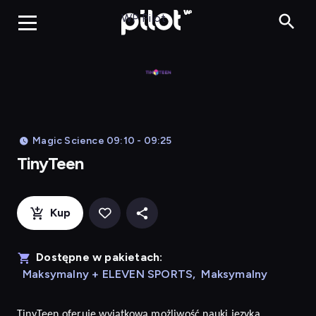
TinyTeen, Ogląda
WP Pilot
Magic Science 09:10 - 09:25
TinyTeen
Kup
Dostępne w pakietach:
Maksymalny + ELEVEN SPORTS
,
Maksymalny
TinyTeen
oferuje wyjątkową możliwość nauki języka