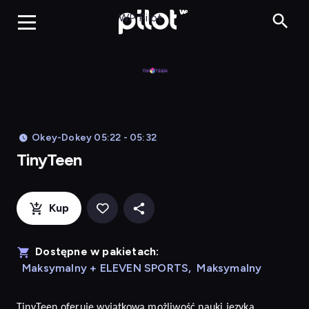
TinyTeen, Ogląda
WP Pilot
Okey-Dokey 05:22 - 05:32
TinyTeen
Kup
Dostępne w pakietach:
Maksymalny + ELEVEN SPORTS
,
Maksymalny
TinyTeen
oferuje wyjątkową możliwość nauki języka