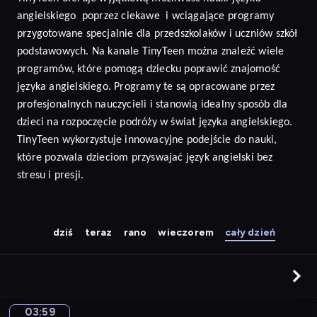
angielskiego
poprzez ciekawe
i wciągające programy
przygotowane specjalnie dla przedszkolaków i uczniów szkół
podstawowych. Na kanale TinyTeen można znaleźć wiele
programów, które pomogą dziecku poprawić znajomość
języka angielskiego.
Programy te są opracowane przez
profesjonalnych nauczycieli i stanowią idealny sposób dla
dzieci na rozpoczęcie podróży w świat języka angielskiego.
TinyTeen wykorzystuje innowacyjne podejście do nauki,
które pozwala dzieciom przyswajać język
angielski
bez
stresu i presji
.
dziś
teraz
rano
wieczorem
cały dzień
03:59
Art