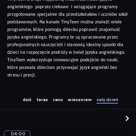
angielskiego
poprzez ciekawe
i wciągające programy
przygotowane specjalnie dla przedszkolaków i uczniów szkół
podstawowych. Na kanale TinyTeen można znaleźć wiele
programów, które pomogą dziecku poprawić znajomość
języka angielskiego.
Programy te są opracowane przez
profesjonalnych nauczycieli i stanowią idealny sposób dla
dzieci na rozpoczęcie podróży w świat języka angielskiego.
TinyTeen wykorzystuje innowacyjne podejście do nauki,
które pozwala dzieciom przyswajać język
angielski
bez
stresu i presji
.
dziś
teraz
rano
wieczorem
cały dzień
04:00
Words