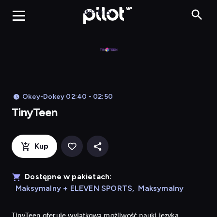
TinyTeen, Ogląda
WP Pilot
Okey-Dokey 02:40 - 02:50
TinyTeen
Kup
Dostępne w pakietach:
Maksymalny + ELEVEN SPORTS
,
Maksymalny
TinyTeen
oferuje wyjątkową możliwość nauki języka