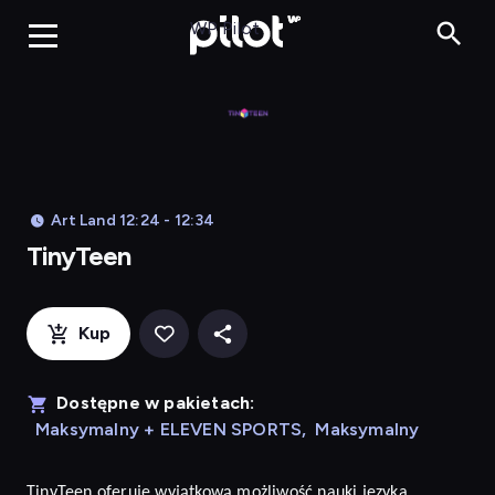
TinyTeen, Ogląda
WP Pilot
Art Land 12:24 - 12:34
TinyTeen
Kup
Dostępne w pakietach:
Maksymalny + ELEVEN SPORTS
,
Maksymalny
TinyTeen
oferuje wyjątkową możliwość nauki języka