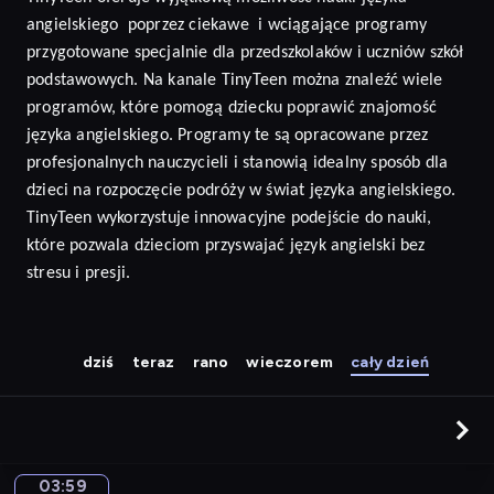
angielskiego
poprzez ciekawe
i wciągające programy
przygotowane specjalnie dla przedszkolaków i uczniów szkół
podstawowych. Na kanale TinyTeen można znaleźć wiele
programów, które pomogą dziecku poprawić znajomość
języka angielskiego.
Programy te są opracowane przez
profesjonalnych nauczycieli i stanowią idealny sposób dla
dzieci na rozpoczęcie podróży w świat języka angielskiego.
TinyTeen wykorzystuje innowacyjne podejście do nauki,
które pozwala dzieciom przyswajać język
angielski
bez
stresu i presji
.
dziś
teraz
rano
wieczorem
cały dzień
03:59
Art