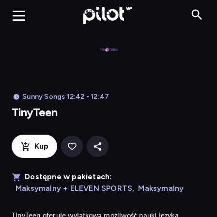
TinyTeen, Ogląda
WP Pilot
Sunny Songs 12:42 - 12:47
TinyTeen
Kup
Dostępne w pakietach:
Maksymalny + ELEVEN SPORTS
,
Maksymalny
TinyTeen
oferuje wyjątkową możliwość nauki języka