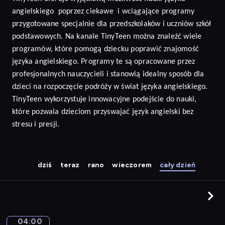
angielskiego
poprzez ciekawe
i wciągające programy
przygotowane specjalnie dla przedszkolaków i uczniów szkół
podstawowych. Na kanale TinyTeen można znaleźć wiele
programów, które pomogą dziecku poprawić znajomość
języka angielskiego.
Programy te są opracowane przez
profesjonalnych nauczycieli i stanowią idealny sposób dla
dzieci na rozpoczęcie podróży w świat języka angielskiego.
TinyTeen wykorzystuje innowacyjne podejście do nauki,
które pozwala dzieciom przyswajać język
angielski
bez
stresu i presji
.
dziś
teraz
rano
wieczorem
cały dzień
04:00
Words