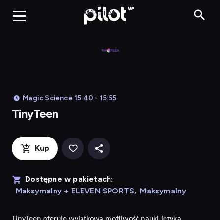
TinyTeen, Ogląda
WP Pilot
Magic Science 15:40 - 15:55
TinyTeen
Kup
Dostępne w pakietach:
Maksymalny + ELEVEN SPORTS
,
Maksymalny
TinyTeen
oferuje wyjątkową możliwość nauki języka