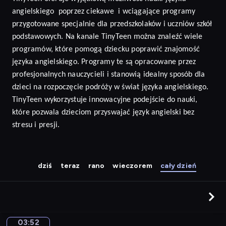
angielskiego
poprzez ciekawe
i wciągające programy
przygotowane specjalnie dla przedszkolaków i uczniów szkół
podstawowych. Na kanale TinyTeen można znaleźć wiele
programów, które pomogą dziecku poprawić znajomość
języka angielskiego.
Programy te są opracowane przez
profesjonalnych nauczycieli i stanowią idealny sposób dla
dzieci na rozpoczęcie podróży w świat języka angielskiego.
TinyTeen wykorzystuje innowacyjne podejście do nauki,
które pozwala dzieciom przyswajać język
angielski
bez
stresu i presji
.
dziś
teraz
rano
wieczorem
cały dzień
03:52
Life