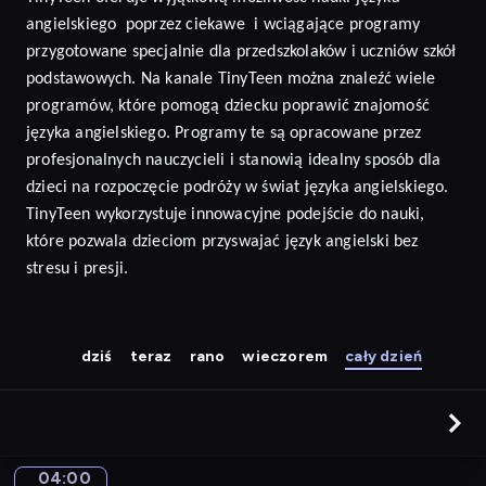
angielskiego
poprzez ciekawe
i wciągające programy
przygotowane specjalnie dla przedszkolaków i uczniów szkół
podstawowych. Na kanale TinyTeen można znaleźć wiele
programów, które pomogą dziecku poprawić znajomość
języka angielskiego.
Programy te są opracowane przez
profesjonalnych nauczycieli i stanowią idealny sposób dla
dzieci na rozpoczęcie podróży w świat języka angielskiego.
TinyTeen wykorzystuje innowacyjne podejście do nauki,
które pozwala dzieciom przyswajać język
angielski
bez
stresu i presji
.
dziś
teraz
rano
wieczorem
cały dzień
04:00
Words