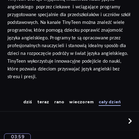
angielskiego
poprzez ciekawe
i wciągające programy
przygotowane specjalnie dla przedszkolaków i uczniów szkół
podstawowych. Na kanale TinyTeen można znaleźć wiele
programów, które pomogą dziecku poprawić znajomość
języka angielskiego.
Programy te są opracowane przez
profesjonalnych nauczycieli i stanowią idealny sposób dla
dzieci na rozpoczęcie podróży w świat języka angielskiego.
TinyTeen wykorzystuje innowacyjne podejście do nauki,
które pozwala dzieciom przyswajać język
angielski
bez
stresu i presji
.
dziś
teraz
rano
wieczorem
cały dzień
03:59
Art