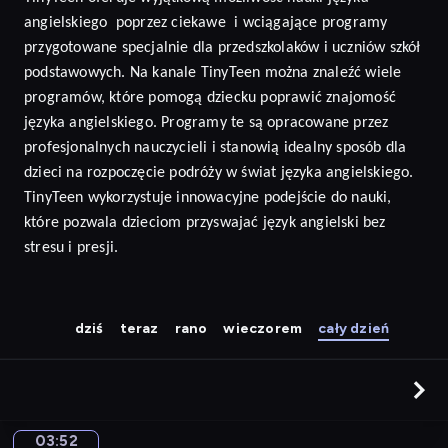
angielskiego
poprzez ciekawe
i wciągające programy
przygotowane specjalnie dla przedszkolaków i uczniów szkół
podstawowych. Na kanale TinyTeen można znaleźć wiele
programów, które pomogą dziecku poprawić znajomość
języka angielskiego.
Programy te są opracowane przez
profesjonalnych nauczycieli i stanowią idealny sposób dla
dzieci na rozpoczęcie podróży w świat języka angielskiego.
TinyTeen wykorzystuje innowacyjne podejście do nauki,
które pozwala dzieciom przyswajać język
angielski
bez
stresu i presji
.
dziś
teraz
rano
wieczorem
cały dzień
03:52
Life